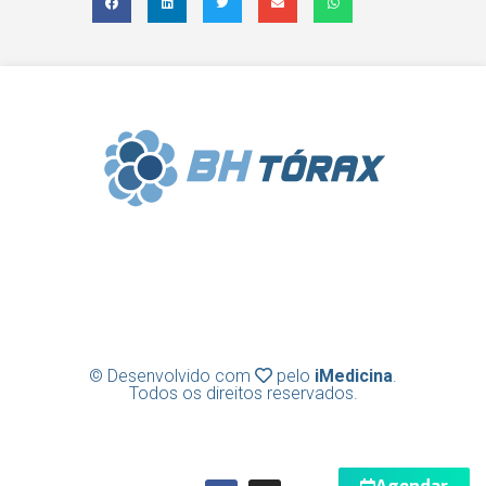
Clínica BH Tórax | Cirurgia Torácica |
Diretor Técnico: Frederico Lins e Silva |
CRM-MG 31636
© Desenvolvido com
pelo
iMedicina
.
Todos os direitos reservados.