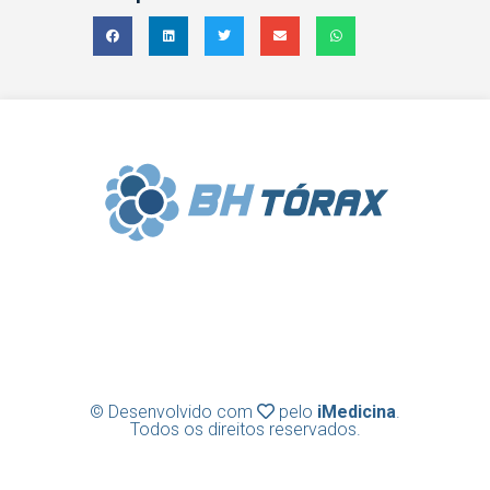
Clínica BH Tórax | Cirurgia Torácica |
Diretor Técnico: Frederico Lins e Silva |
CRM-MG 31636
© Desenvolvido com
pelo
iMedicina
.
Todos os direitos reservados.