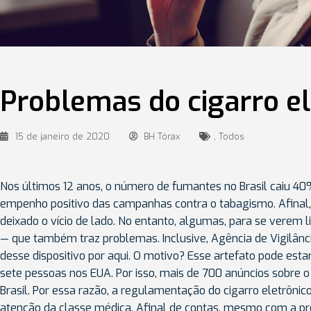
Problemas do cigarro el
15 de janeiro de 2020
BH Tórax
,
Todos
Nos últimos 12 anos, o número de fumantes no Brasil caiu 4
empenho positivo das campanhas contra o tabagismo. Afinal,
deixado o vício de lado. No entanto, algumas, para se verem l
— que também traz problemas. Inclusive, Agência de Vigilânci
desse dispositivo por aqui. O motivo? Esse artefato pode esta
sete pessoas nos EUA. Por isso, mais de 700 anúncios sobre o
Brasil. Por essa razão, a regulamentação do cigarro eletrônic
atenção da classe médica. Afinal de contas, mesmo com a pr