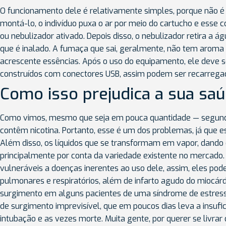
O funcionamento dele é relativamente simples, porque não é
montá-lo, o indivíduo puxa o ar por meio do cartucho e ess
ou nebulizador ativado. Depois disso, o nebulizador retira a 
que é inalado. A fumaça que sai, geralmente, não tem aroma
acrescente essências. Após o uso do equipamento, ele deve se
construídos com conectores USB, assim podem ser recarreg
Como isso prejudica a sua sa
Como vimos, mesmo que seja em pouca quantidade — segundo
contêm nicotina. Portanto, esse é um dos problemas, já que 
Além disso, os líquidos que se transformam em vapor, dando
principalmente por conta da variedade existente no mercado. 
vulneráveis a doenças inerentes ao uso dele, assim, eles po
pulmonares e respiratórios, além de infarto agudo do miocárd
surgimento em alguns pacientes de uma síndrome de estress
de surgimento imprevisível, que em poucos dias leva a insufi
intubação e as vezes morte. Muita gente, por querer se livrar