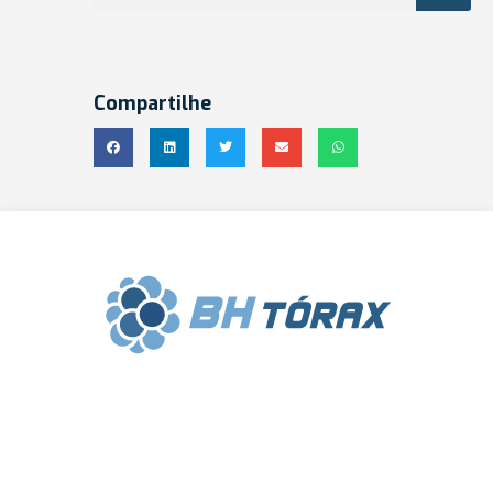
Compartilhe
Clínica BH Tórax | Cirurgia Torácica |
Diretor Técnico: Frederico Lins e Silva |
CRM-MG 31636