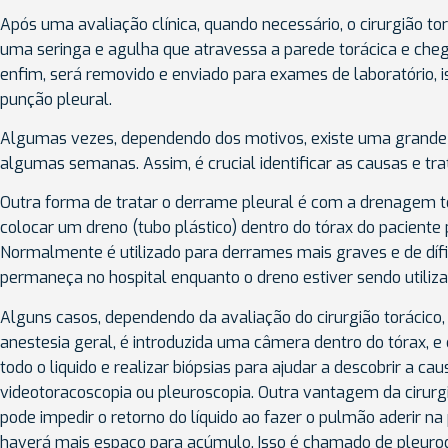
Após uma avaliação clínica, quando necessário, o cirurgião to
uma seringa e agulha que atravessa a parede torácica e chega
enfim, será removido e enviado para exames de laboratório,
punção pleural.
Algumas vezes, dependendo dos motivos, existe uma grande 
algumas semanas. Assim, é crucial identificar as causas e tr
Outra forma de tratar o derrame pleural é com a drenagem t
colocar um dreno (tubo plástico) dentro do tórax do paciente 
Normalmente é utilizado para derrames mais graves e de dífic
permaneça no hospital enquanto o dreno estiver sendo utiliza
Alguns casos, dependendo da avaliação do cirurgião torácico, 
anestesia geral, é introduzida uma câmera dentro do tórax, e 
todo o liquido e realizar biópsias para ajudar a descobrir a 
videotoracoscopia ou pleuroscopia. Outra vantagem da cirurg
pode impedir o retorno do líquido ao fazer o pulmão aderir na
haverá mais espaço para acúmulo. Isso é chamado de pleuro