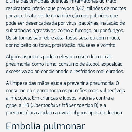
É uma das principais doenças inflamatórias do trato
respiratório inferior que provoca 3,46 milhões de mortes
por ano. Trata-se de uma infecção nos pulmões que
pode ser desencadeada por vírus, bactérias, inalação de
substâncias agressivas, como a fumaça, ou por fungos.
Os sintomas são febre alta, tosse seca ou com muco,
dor no peito ou tórax, prostração, náuseas e vômito.
Alguns aspectos podem elevar o risco de contrair
pneumonia, como fumo, consumo de álcool, exposição
excessiva ao ar-condicionado e resfriados mal curados.
A limpeza das mãos ajuda a prevenir a pneumonia. O
consumo do cigarro torna os pulmões mais vulneráveis
a infecções. Em crianças e idosos, vacinas contra a
gripe, a HIB (
Haemophilus influenzae
tipo B) e a
pneumocócica ajudam a evitar alguns tipos da doença.
Embolia pulmonar