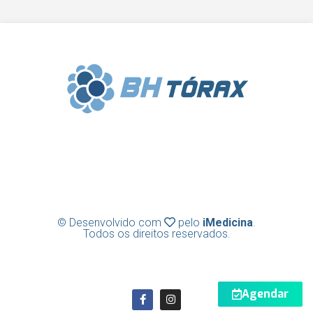
Clínica BH Tórax | Cirurgia Torácica |
Diretor Técnico: Frederico Lins e Silva |
CRM-MG 31636
© Desenvolvido com
pelo
iMedicina
.
Todos os direitos reservados.
Agendar