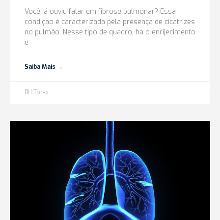
Você já ouviu falar em fibrose pulmonar? Essa
condição é caracterizada pela presença de cicatrizes
no pulmão. Nesse tipo de quadro, há o enrijecimento
e
Saiba Mais →
BH Tórax