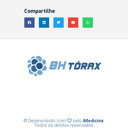
Compartilhe
Clínica BH Tórax | Cirurgia Torácica |
Diretor Técnico: Frederico Lins e Silva |
CRM-MG 31636
© Desenvolvido com
pelo
iMedicina
.
Todos os direitos reservados.