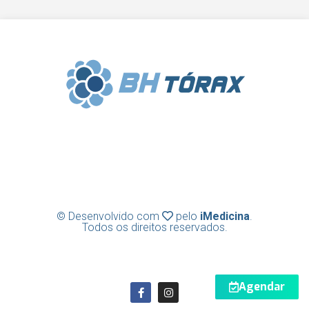
Clínica BH Tórax | Cirurgia Torácica |
Diretor Técnico: Frederico Lins e Silva |
CRM-MG 31636
© Desenvolvido com
pelo
iMedicina
.
Todos os direitos reservados.
Agendar